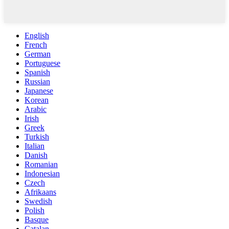
English
French
German
Portuguese
Spanish
Russian
Japanese
Korean
Arabic
Irish
Greek
Turkish
Italian
Danish
Romanian
Indonesian
Czech
Afrikaans
Swedish
Polish
Basque
Catalan