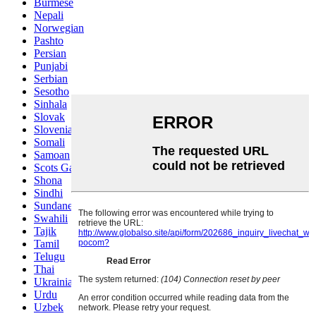
Burmese
Nepali
Norwegian
Pashto
Persian
Punjabi
Serbian
Sesotho
Sinhala
Slovak
Slovenian
Somali
Samoan
Scots Gaelic
Shona
Sindhi
Sundanese
Swahili
Tajik
Tamil
Telugu
Thai
Ukrainian
Urdu
Uzbek