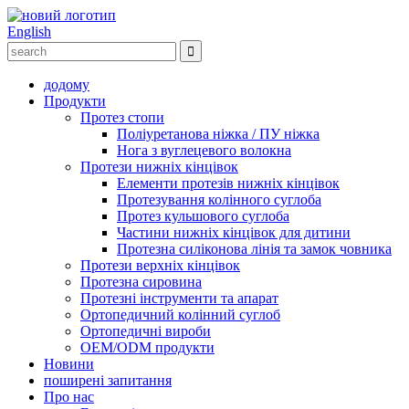
English
додому
Продукти
Протез стопи
Поліуретанова ніжка / ПУ ніжка
Нога з вуглецевого волокна
Протези нижніх кінцівок
Елементи протезів нижніх кінцівок
Протезування колінного суглоба
Протез кульшового суглоба
Частини нижніх кінцівок для дитини
Протезна силіконова лінія та замок човника
Протези верхніх кінцівок
Протезна сировина
Протезні інструменти та апарат
Ортопедичний колінний суглоб
Ортопедичні вироби
OEM/ODM продукти
Новини
поширені запитання
Про нас