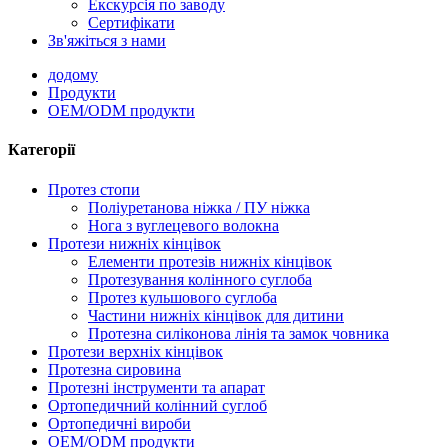
Екскурсія по заводу
Сертифікати
Зв'яжіться з нами
додому
Продукти
OEM/ODM продукти
Категорії
Протез стопи
Поліуретанова ніжка / ПУ ніжка
Нога з вуглецевого волокна
Протези нижніх кінцівок
Елементи протезів нижніх кінцівок
Протезування колінного суглоба
Протез кульшового суглоба
Частини нижніх кінцівок для дитини
Протезна силіконова лінія та замок човника
Протези верхніх кінцівок
Протезна сировина
Протезні інструменти та апарат
Ортопедичний колінний суглоб
Ортопедичні вироби
OEM/ODM продукти