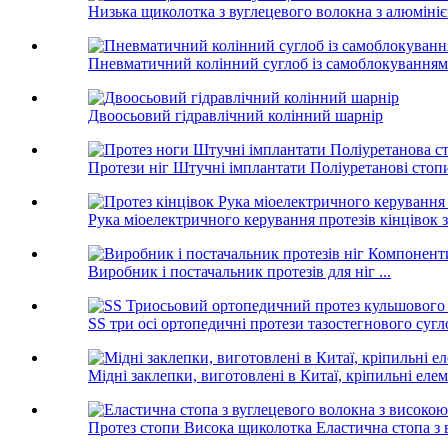
Низька щиколотка з вуглецевого волокна з алюміні
Пневматичний колінний суглоб із самоблокуванням
Двоосьовий гідравлічний колінний шарнір
Протези ніг Штучні імплантати Поліуретанові стопи
Рука міоелектричного керування протезів кінцівок з 
Виробник і постачальник протезів для ніг ...
SS три осі ортопедичні протези тазостегнового сугло
Мідні заклепки, виготовлені в Китаї, кріпильні елеме
Протез стопи Висока щиколотка Еластична стопа з в