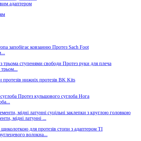
євим адаптером
...
трьом...
ба...
нти, мідні латунні ...
углецевого волокна...