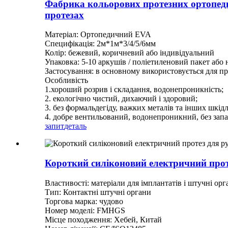
Фабрика кольорових протезних ортопеди
протезах
Матеріал: Ортопедичний EVA
Специфікація: 2м*1м*3/4/5/6мм
Колір: бежевий, коричневий або індивідуальний
Упаковка: 5-10 аркушів / поліетиленовий пакет або
Застосування: в основному використовується для пр
Особливість
1.хороший розрив і складання, водонепроникність;
2. екологічно чистий, дихаючий і здоровий;
3. без формальдегіду, важких металів та інших шкід
4. добре вентильований, водонепроникний, без запа
запит
деталь
Короткий силіконовий електричний прот
Властивості: матеріали для імплантатів і штучні орг
Тип: Контактні штучні органи
Торгова марка: чудово
Номер моделі: FMHGS
Місце походження: Хебей, Китай