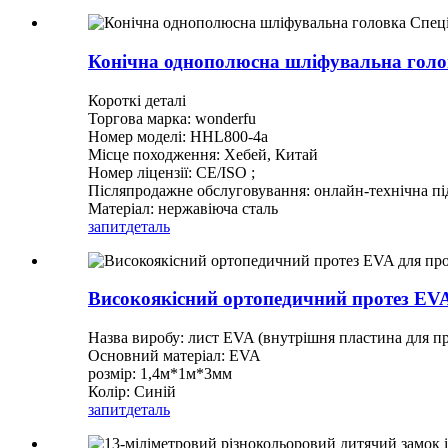
Конічна однополюсна шліфувальна голо
Короткі деталі
Торгова марка: wonderfu
Номер моделі: HHL800-4a
Місце походження: Хебей, Китай
Номер ліцензії: CE/ISO ;
Післяпродажне обслуговування: онлайн-технічна п
Матеріал: нержавіюча сталь
запит
деталь
Високоякісний ортопедичний протез EVA 
Назва виробу: лист EVA (внутрішня пластина для п
Основний матеріал: EVA
розмір: 1,4м*1м*3мм
Колір: Синій
запит
деталь