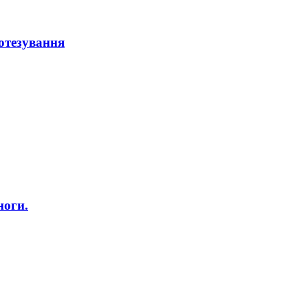
отезування
ноги.