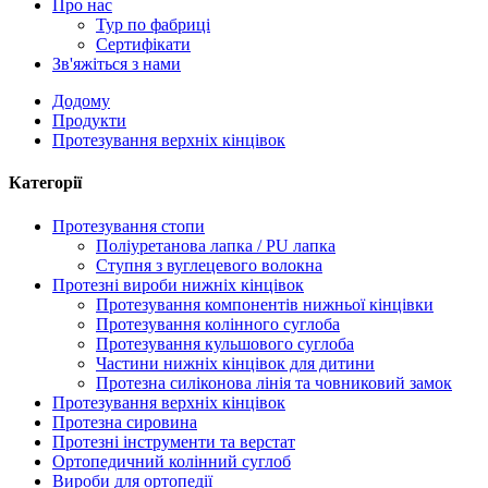
Про нас
Тур по фабриці
Сертифікати
Зв'яжіться з нами
Додому
Продукти
Протезування верхніх кінцівок
Категорії
Протезування стопи
Поліуретанова лапка / PU лапка
Ступня з вуглецевого волокна
Протезні вироби нижніх кінцівок
Протезування компонентів нижньої кінцівки
Протезування колінного суглоба
Протезування кульшового суглоба
Частини нижніх кінцівок для дитини
Протезна силіконова лінія та човниковий замок
Протезування верхніх кінцівок
Протезна сировина
Протезні інструменти та верстат
Ортопедичний колінний суглоб
Вироби для ортопедії