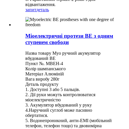
відвантаження.
запит
деталь
Міоелектричні протези BE з одним
ступенем свободи
Назва товару Myo ручний акумулятор
вбудований BE
Пункт №. MBEH-4
Колір шампанського
Матеріал Алюміній
Вага виробу 280г
Деталь продукту
1. Доступні 3 або 5 пальців.
2. Дії руки можуть контролюватися
міоелектричністю
3. Акумулятор вбудований у руку
4.Наручний суглоб може пасивно
обертатися.
5. Водонепроникний, анти-EMI (мобільний
телефон, телефон тощо) та двовимірна