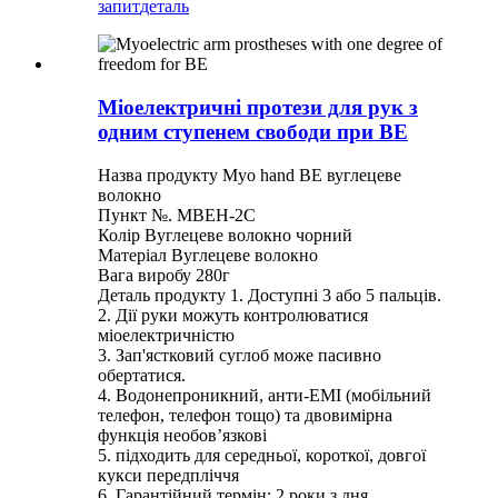
запит
деталь
Міоелектричні протези для рук з
одним ступенем свободи при ВЕ
Назва продукту Myo hand BE вуглецеве
волокно
Пункт №. MBEH-2C
Колір Вуглецеве волокно чорний
Матеріал Вуглецеве волокно
Вага виробу 280г
Деталь продукту 1. Доступні 3 або 5 пальців.
2. Дії руки можуть контролюватися
міоелектричністю
3. Зап'ястковий суглоб може пасивно
обертатися.
4. Водонепроникний, анти-EMI (мобільний
телефон, телефон тощо) та двовимірна
функція необов’язкові
5. підходить для середньої, короткої, довгої
кукси передпліччя
6. Гарантійний термін: 2 роки з дня