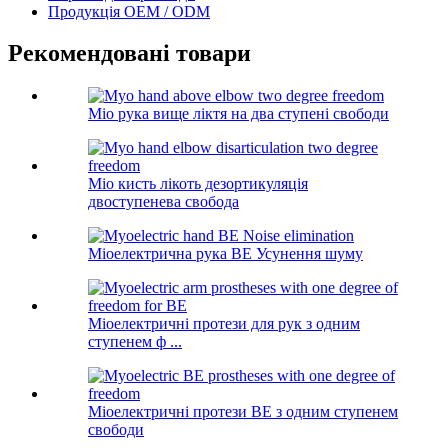
Продукція OEM / ODM
Рекомендовані товари
Міо рука вище ліктя на два ступені свободи
Міо кисть лікоть дезортикуляція
двоступенева свобода
Міоелектрична рука BE Усунення шуму
Міоелектричні протези для рук з одним
ступенем ф ...
Міоелектричні протези BE з одним ступенем
свободи