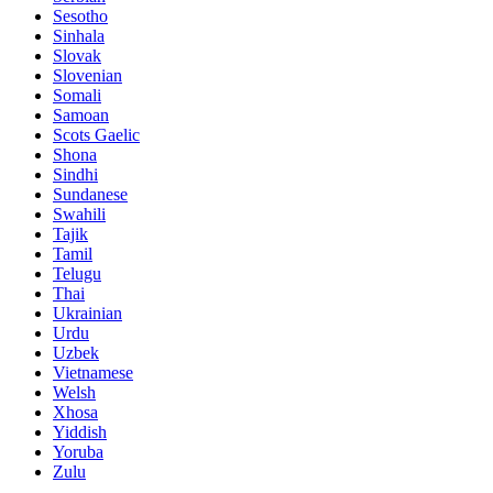
Sesotho
Sinhala
Slovak
Slovenian
Somali
Samoan
Scots Gaelic
Shona
Sindhi
Sundanese
Swahili
Tajik
Tamil
Telugu
Thai
Ukrainian
Urdu
Uzbek
Vietnamese
Welsh
Xhosa
Yiddish
Yoruba
Zulu