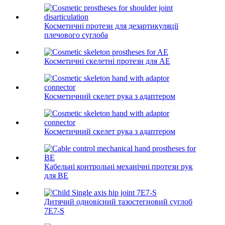
Косметичні протези для дезартикуляції
плечового суглоба
Косметичні скелетні протези для АЕ
Косметичний скелет рука з адаптером
Косметичний скелет рука з адаптером
Кабельні контрольні механічні протези рук
для ВЕ
Дитячий одновісний тазостегновий суглоб
7E7-S