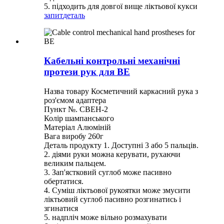
5. підходить для довгої вище ліктьової кукси
запит
деталь
Кабельні контрольні механічні
протези рук для ВЕ
Назва товару Косметичний каркасний рука з
роз'ємом адаптера
Пункт №. CBEH-2
Колір шампанського
Матеріал Алюміній
Вага виробу 260г
Деталь продукту 1. Доступні 3 або 5 пальців.
2. діями руки можна керувати, рухаючи
великим пальцем.
3. Зап'ястковий суглоб може пасивно
обертатися.
4. Суміш ліктьової рукоятки може змусити
ліктьовий суглоб пасивно розгинатись і
згинатися
5. надпліч може вільно розмахувати