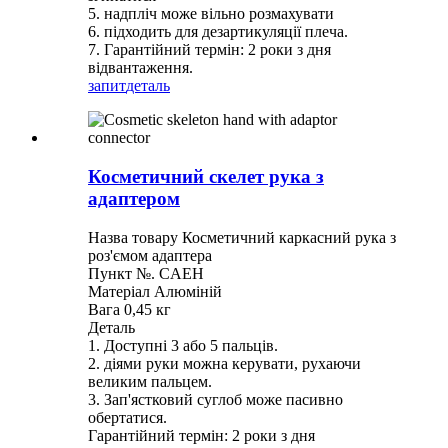
5. надпліч може вільно розмахувати
6. підходить для дезартикуляції плеча.
7. Гарантійний термін: 2 роки з дня
відвантаження.
запит
деталь
Косметичний скелет рука з
адаптером
Назва товару Косметичний каркасний рука з
роз'ємом адаптера
Пункт №. CAEH
Матеріал Алюміній
Вага 0,45 кг
Деталь
1. Доступні 3 або 5 пальців.
2. діями руки можна керувати, рухаючи
великим пальцем.
3. Зап'ястковий суглоб може пасивно
обертатися.
Гарантійний термін: 2 роки з дня