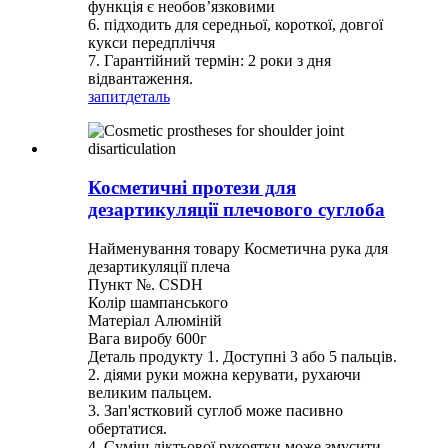
функція є необов’язковими
6. підходить для середньої, короткої, довгої
кукси передпліччя
7. Гарантійний термін: 2 роки з дня
відвантаження.
запит
деталь
Косметичні протези для
дезартикуляції плечового суглоба
Найменування товару Косметична рука для
дезартикуляції плеча
Пункт №. CSDH
Колір шампанського
Матеріал Алюміній
Вага виробу 600г
Деталь продукту 1. Доступні 3 або 5 пальців.
2. діями руки можна керувати, рухаючи
великим пальцем.
3. Зап'ястковий суглоб може пасивно
обертатися.
4. Суміш ліктьової рукоятки може змусити