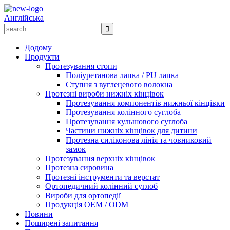
Англійська
Додому
Продукти
Протезування стопи
Поліуретанова лапка / PU лапка
Ступня з вуглецевого волокна
Протезні вироби нижніх кінцівок
Протезування компонентів нижньої кінцівки
Протезування колінного суглоба
Протезування кульшового суглоба
Частини нижніх кінцівок для дитини
Протезна силіконова лінія та човниковий
замок
Протезування верхніх кінцівок
Протезна сировина
Протезні інструменти та верстат
Ортопедичний колінний суглоб
Вироби для ортопедії
Продукція OEM / ODM
Новини
Поширені запитання