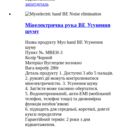
запит
деталь
Міоелектрична рука BE Усунення
шуму
Назва продукту Myo hand BE Усунення
шуму
Пункт №. MBEH-3
Колір Чорний
Матеріал Вуглецеве волокно
Вага виробу 280г
Деталь продукту 1. Доступні 3 або 5 пальців.
2. рукояті дії можуть контролюватися
міоелектричністю. 3. Усунення шуму
4. Зап'ястя може пасивно обертатися.
5. Водонепроникний, анти-EMI (мобільний
телефон, телефон тощо) та двовимірна
функція необов’язкові
6. підходить для середньої, короткої, довгої
кукси передпліччя
Гарантійний термін: 2 роки з дня
відвантаження.