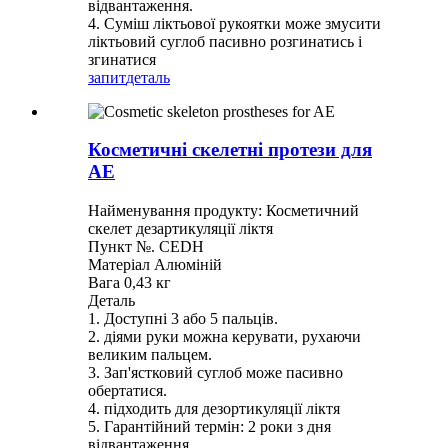
відвантаження.
4. Суміш ліктьової рукоятки може змусити
ліктьовий суглоб пасивно розгинатись і
згинатися
запит
деталь
Косметичні скелетні протези для
АЕ
Найменування продукту: Косметичний
скелет дезартикуляції ліктя
Пункт №. CEDH
Матеріал Алюміній
Вага 0,43 кг
Деталь
1. Доступні 3 або 5 пальців.
2. діями руки можна керувати, рухаючи
великим пальцем.
3. Зап'ястковий суглоб може пасивно
обертатися.
4. підходить для дезортикуляції ліктя
5. Гарантійний термін: 2 роки з дня
відвантаження.